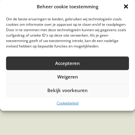
Beheer cookie toestemming
Om de beste ervaringen te bieden, gebruiken wij technologieën zoals
Vitaliteit en veerkracht?
cookies om informatie over je apparaat op te slaan en/of te raadplegen.
Door in te stemmen met deze technologieën kunnen wij gegevens zoals
surfgedrag of unieke ID's op deze site verwerken. Als je geen
Verandering
is je route.
toestemming geeft of uw toestemming intrekt, kan dit een nadelige
invloed hebben op bepaalde functies en mogelijkheden.
Voeding
je medicijn.
Accepteren
Weigeren
?
Bekijk voorkeuren
Cookiebeleid